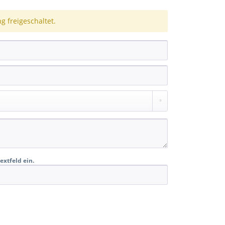
 freigeschaltet.
extfeld ein.