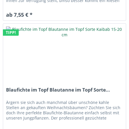
Ihnen zur Verfügung steht, umso besser kommt ein Riesen
Mammutbaum...
ab 7,55 € *
TIPP!
Blaufichte im Topf Blautanne im Topf Sorte...
Ärgern sie sich auch manchmal über unschöne kahle
Stellen an gekauften Weihnachtsbäumen? Züchten Sie sich
doch Ihre perfekte Blaufichte-Blautanne einfach selbst mit
unseren Jungpflanzen. Der professionell gezüchtete
Weihnachtsbaum Sicher...